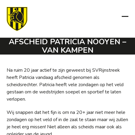
Skip
to
content
Ope
Clo
mob
mob
AFSCHEID PATRICIA NOOYEN –
men
men
VAN KAMPEN
Na ruim 20 jaar actief te zijn geweest bij SVRijnstreek
heeft Patricia vandaag afscheid genomen als
scheidsrechter. Patricia heeft vele zondagen op het veld
gestaan om de wedstrijden soepel en sportief te laten
verlopen.
Wij snappen dat het fijn is om na 20+ jaar niet meer hele
zondagen op het veld of in de zaal te staan maar wij zullen
je heel erg missen! Niet alleen als scheids maar ook als
opleider van de jeugd.