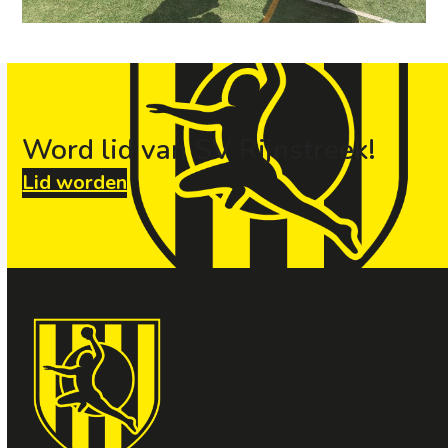
Word lid van SV Rijnstreek!
Lid worden