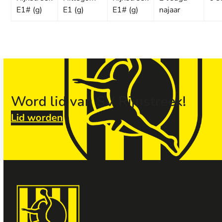
E1# (g)
E1 (g)
E1# (g)
najaar
Word lid van SV Rijnstreek!
Lid worden