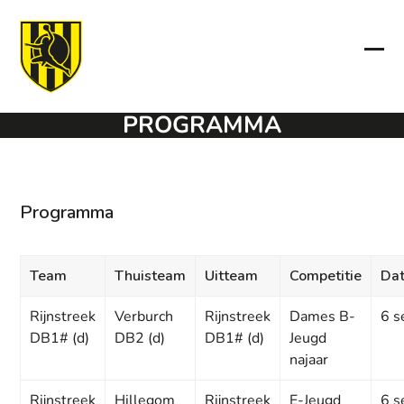
Skip
to
content
Ope
Clo
mob
mob
PROGRAMMA
men
men
Programma
Team
Thuisteam
Uitteam
Competitie
Da
Rijnstreek
Verburch
Rijnstreek
Dames B-
6 s
DB1# (d)
DB2 (d)
DB1# (d)
Jeugd
najaar
Rijnstreek
Hillegom
Rijnstreek
E-Jeugd
6 s