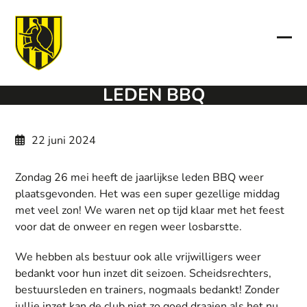
Skip
to
content
Ope
Clo
mob
mob
LEDEN BBQ
men
men
22 juni 2024
Zondag 26 mei heeft de jaarlijkse leden BBQ weer
plaatsgevonden. Het was een super gezellige middag
met veel zon! We waren net op tijd klaar met het feest
voor dat de onweer en regen weer losbarstte.
We hebben als bestuur ook alle vrijwilligers weer
bedankt voor hun inzet dit seizoen. Scheidsrechters,
bestuursleden en trainers, nogmaals bedankt! Zonder
jullie inzet kan de club niet zo goed draaien als het nu