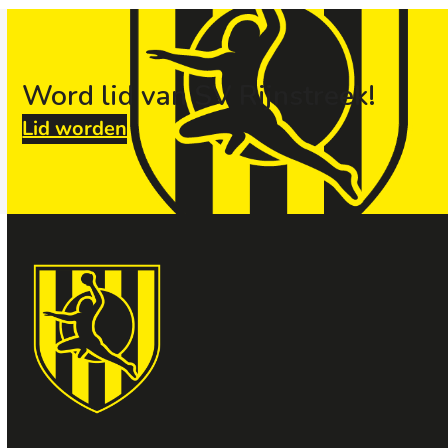
Word lid van SV Rijnstreek!
Lid worden