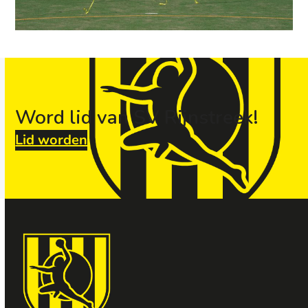
Word lid van SV Rijnstreek!
Lid worden