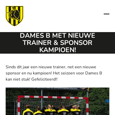
Skip
to
content
Ope
Clo
mob
mob
DAMES B MET NIEUWE
men
men
TRAINER & SPONSOR
KAMPIOEN!
Sinds dit jaar een nieuwe trainer, net een nieuwe
sponsor en nu kampioen! Het seizoen voor Dames B
kan niet stuk! Gefeliciteerd!!